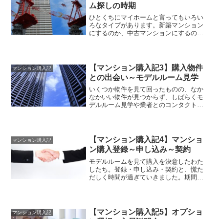
ム探しの時期
ひとくちにマイホームと言ってもいろい
ろなタイプがあります。新築マンション
にするのか、中古マンションにするの
か、はたまた戸建なのか。わたしはどれ
にすべきか決めかね...
【マンション購入記3】購入物件
マンション購入記
との出会い～モデルルーム見学
いくつか物件を見て回ったものの、なか
なかいい物件が見つからず、しばらくモ
デルルーム見学や業者とのコンタクトを
お休みしていました。特に考えていなか
ったときに購入物...
【マンション購入記4】マンショ
マンション購入記
ン購入登録～申し込み～契約
モデルルームを見て購入を決意したわた
したち。登録・申し込み・契約と、慌た
だしく時間が過ぎていきました。期間に
してわずか2週間程度でした。訪問1回目
マンション購...
【マンション購入記5】オプショ
マンション購入記